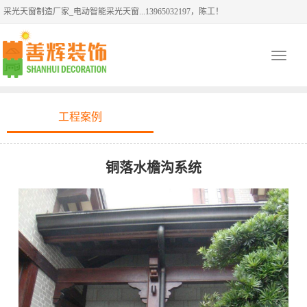
采光天窗制造厂家_电动智能采光天窗...13965032197，陈工！
Toggle
navigati
工程案例
铜落水檐沟系统