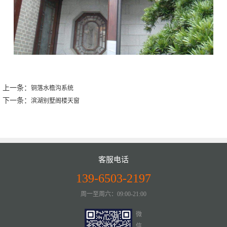
上一条：
铜落水檐沟系统
下一条：
滨湖别墅阁楼天窗
客服电话
139-6503-2197
周一至周六：09:00-21:00
微
信