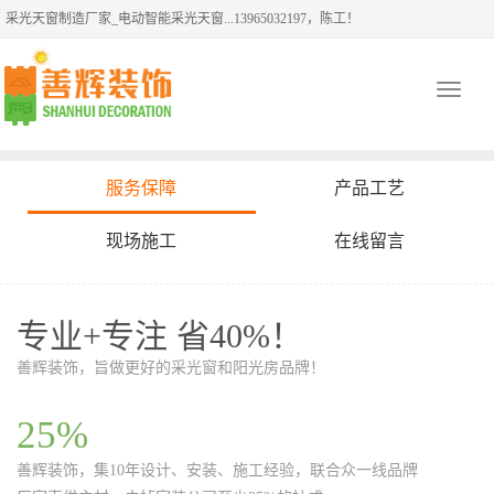
采光天窗制造厂家_电动智能采光天窗...13965032197，陈工！
Toggle
navigati
服务保障
产品工艺
现场施工
在线留言
专业+专注 省40%！
善辉装饰，旨做更好的采光窗和阳光房品牌！
25%
善辉装饰，集10年设计、安装、施工经验，联合众一线品牌