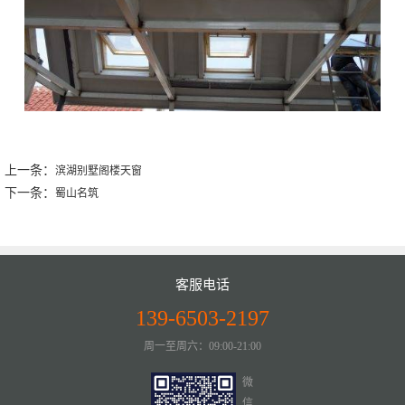
上一条：
滨湖别墅阁楼天窗
下一条：
蜀山名筑
客服电话
139-6503-2197
周一至周六：09:00-21:00
微
信